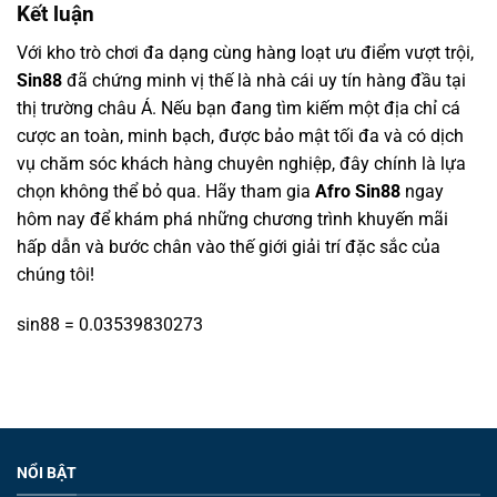
Kết luận
Với kho trò chơi đa dạng cùng hàng loạt ưu điểm vượt trội,
Sin88
đã chứng minh vị thế là nhà cái uy tín hàng đầu tại
thị trường châu Á. Nếu bạn đang tìm kiếm một địa chỉ cá
cược an toàn, minh bạch, được bảo mật tối đa và có dịch
vụ chăm sóc khách hàng chuyên nghiệp, đây
chính là lựa
chọn không thể bỏ qua. Hãy tham gia
Afro Sin88
ngay
hôm nay để khám phá những chương trình khuyến mãi
hấp dẫn và bước chân vào thế giới giải trí đặc sắc của
chúng tôi!
sin88 = 0.03539830273
NỔI BẬT