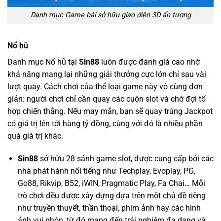
Danh mục Game bài sở hữu giao diện 3D ấn tượng
Nổ hũ
Danh mục Nổ hũ tại
Sin88
luôn được đánh giá cao nhờ
khả năng mang lại những giải thưởng cực lớn chỉ sau vài
lượt quay. Cách chơi của thể loại game này vô cùng đơn
giản: người chơi chỉ cần quay các cuộn slot và chờ đợi tổ
hợp chiến thắng. Nếu may mắn, bạn sẽ quay trúng Jackpot
có giá trị lên tới hàng tỷ đồng, cùng với đó là nhiều phần
quà giá trị khác.
Sin88
sở hữu 28 sảnh game slot, được cung cấp bởi các
nhà phát hành nổi tiếng như Techplay, Evoplay, PG,
Go88, Rikvip, B52, iWIN, Pragmatic Play, Fa Chai… Mỗi
trò chơi đều được xây dựng dựa trên một chủ đề riêng
như truyền thuyết, thần thoại, phim ảnh hay các hình
ảnh vui nhộn, từ đó mang đến trải nghiệm đa dạng và