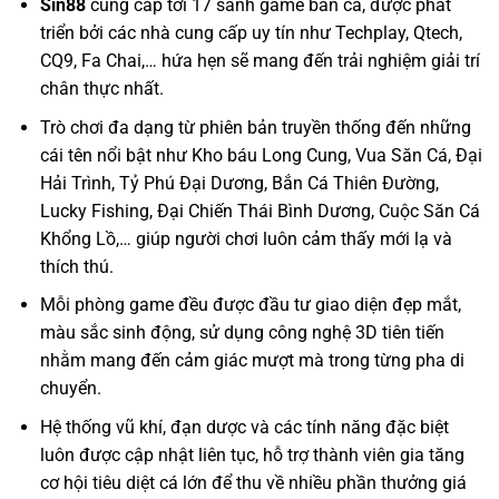
Sin88
cung cấp tới 17 sảnh game bắn cá, được phát
triển bởi các nhà cung cấp uy tín như Techplay, Qtech,
CQ9, Fa Chai,… hứa hẹn sẽ mang đến trải nghiệm giải trí
chân thực nhất.
Trò chơi đa dạng từ phiên bản truyền thống đến những
cái tên nổi bật như Kho báu Long Cung, Vua Săn Cá, Đại
Hải Trình, Tỷ Phú Đại Dương, Bắn Cá Thiên Đường,
Lucky Fishing, Đại Chiến Thái Bình Dương, Cuộc Săn Cá
Khổng Lồ,… giúp người chơi luôn cảm thấy mới lạ và
thích thú.
Mỗi phòng game đều được đầu tư giao diện đẹp mắt,
màu sắc sinh động, sử dụng công nghệ 3D tiên tiến
nhằm mang đến cảm giác mượt mà trong từng pha di
chuyển.
Hệ thống vũ khí, đạn dược và các tính năng đặc biệt
luôn được cập nhật liên tục, hỗ trợ thành viên gia tăng
cơ hội tiêu diệt cá lớn để thu về nhiều phần thưởng giá