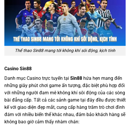
Thể thao Sin88 mang tới không khí sôi động, kịch tính
Casino Sin88
Danh mục Casino trực tuyến tại
Sin88
hứa hẹn mang đến
những giây phút chơi game ấn tượng, đặc biệt phù hợp đối
với những người đam mê không khí sôi động của các sòng
bài đẳng cấp. Tất cả các sảnh game tại đây đều được thiết
kế với giao diện đẹp mắt, cung cấp hàng trăm trò chơi đình
đám với nhiều biến thể khác nhau, đảm bảo khách hàng sẽ
không bao giờ cảm thấy nhàm chán: