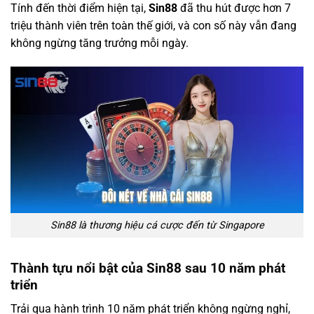
Tính đến thời điểm hiện tại,
Sin88
đã thu hút được hơn 7
triệu thành viên trên toàn thế giới, và con số này vẫn đang
không ngừng tăng trưởng mỗi ngày.
Sin88 là thương hiệu cá cược đến từ Singapore
Thành tựu nổi bật của Sin88 sau 10 năm phát
triển
Trải qua hành trình 10 năm phát triển không ngừng nghỉ,