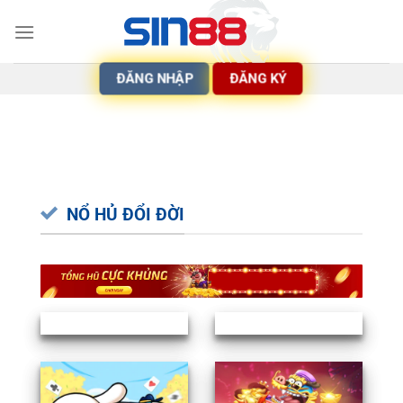
Bỏ
qua
nội
dung
ĐĂNG NHẬP
ĐĂNG KÝ
NỔ HỦ ĐỔI ĐỜI