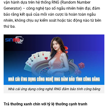
vận hành dựa trên hệ thống RNG (Random Number
Generator) – công nghệ tạo số ngẫu nhiên hiện đại, đảm
bảo rằng kết quả của mỗi ván cược là hoàn toàn ngẫu
nhiên, không chịu sự kiểm soát hoặc tác động nào từ bên
thứ ba.
Nhà cái ứng dụng công nghệ RNG đảm bảo tính công bằng
Trả thưởng xanh chín với tỷ lệ thưởng cạnh tranh