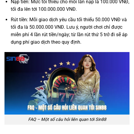
Nạp tiền: Mức tối thiểu cho mỗi lần nạp là 100.000 VNĐ,
tối đa lên tới 100.000.000 VNĐ.
Rút tiền: Mỗi giao dịch yêu cầu tối thiểu 50.000 VNĐ và
tối đa là 50.000.000 VNĐ. Lưu ý, người chơi chỉ được
miễn phí 4 lần rút tiền/ngày; từ lần rút thứ 5 trở đi sẽ áp
dụng phí giao dịch theo quy định.
FAQ – Một số câu hỏi liên quan tới Sin88