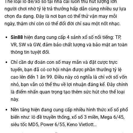
Thể loại lô đề/xổ số tại nhà cái luôn thu hút lượng lớn
người chơi nhờ tỷ lệ trả thưởng hấp dẫn cùng nhiều sự lựa
chọn đa dạng. Đây là nơi bạn có thể thử vận may mỗi
ngày, thậm chí còn có thể đổi đời chỉ sau một nốt nhạc.
Sin88
hiện đang cung cấp 4 sảnh xổ số nổi tiếng: TP,
VR, SW và GW, đảm bảo chất lượng và bảo mật an toàn
thông tin tuyệt đối.
Chỉ cần dự đoán con số may mắn và đặt cược trực
tuyến, bạn đã có cơ hội nhận được phần thưởng tỷ lệ
cao lên đến 1 ăn 99. Điều này có nghĩa là chỉ với số vốn
nhỏ, bạn vẫn có thể thu về lợi nhuận đáng kể. Đây chính
là điểm nhấn quan trọng tạo thêm sức hút cho thể loại
này.
Nền tảng hiện đang cung cấp nhiều hình thức xổ số phổ
biến như: lô đề truyền thống, xổ số 3 miền, Mega 6/45,
siêu tốc MD5, Power 6/55, Keno Vietlott…