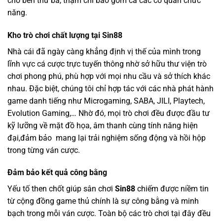
cho bên thứ ba, thậm chí bao gồm cả các cơ quan chức
năng.
Kho trò chơi chất lượng tại Sin88
Nhà cái đã ngày càng khẳng định vị thế của mình trong
lĩnh vực cá cược trực tuyến thông nhờ sở hữu thư viện trò
chơi phong phú, phù hợp với mọi nhu cầu và sở thích khác
nhau. Đặc biệt, chúng tôi chỉ hợp tác với các nhà phát hành
game danh tiếng như Microgaming, SABA, JILI, Playtech,
Evolution Gaming,… Nhờ đó, mọi trò chơi đều được đầu tư
kỹ lưỡng về mặt đồ họa, âm thanh cùng tính năng hiện
đại,đảm bảo mang lại trải nghiệm sống động và hồi hộp
trong từng ván cược.
Đảm bảo kết quả công bằng
Yếu tố then chốt giúp sân chơi
Sin88
chiếm được niềm tin
từ cộng đồng game thủ chính là sự công bằng và minh
bạch trong mỗi ván cược. Toàn bộ các trò chơi tại đây đều