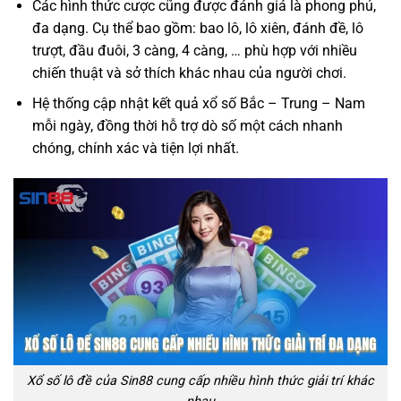
Các hình thức cược cũng được đánh giá là phong phú,
đa dạng. Cụ thể bao gồm: bao lô, lô xiên, đánh đề, lô
trượt, đầu đuôi, 3 càng, 4 càng, … phù hợp với nhiều
chiến thuật và sở thích khác nhau của người chơi.
Hệ thống cập nhật kết quả xổ số Bắc – Trung – Nam
mỗi ngày, đồng thời hỗ trợ dò số một cách nhanh
chóng, chính xác và tiện lợi nhất.
Xổ số lô đề của Sin88 cung cấp nhiều hình thức giải trí khác