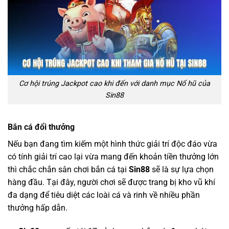
Cơ hội trúng Jackpot cao khi đến với danh mục Nổ hũ của
Sin88
Bắn cá đổi thưởng
Nếu bạn đang tìm kiếm một hình thức giải trí độc đáo vừa
có tính giải trí cao lại vừa mang đến khoản tiền thưởng lớn
thì chắc chắn sân chơi bắn cá tại
Sin88
sẽ là sự lựa chọn
hàng đầu. Tại đây, người chơi sẽ được trang bị kho vũ khí
đa dạng để tiêu diệt các loài cá và rinh về nhiều phần
thưởng hấp dẫn.