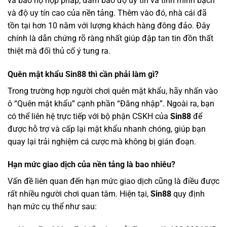
và bảo hộ hợp pháp, đảm bảo độ uy tín và tính minh bạch
và độ uy tín cao của nền tảng. Thêm vào đó, nhà cái đã
tồn tại hơn 10 năm với lượng khách hàng đông đảo. Đây
chính là dẫn chứng rõ ràng nhất giúp đập tan tin đồn thất
thiệt mà đối thủ cố ý tung ra.
Quên mật khẩu Sin88 thì cần phải làm gì?
Trong trường hợp người chơi quên mật khẩu, hãy nhấn vào
ô “Quên mật khẩu” cạnh phần “Đăng nhập”. Ngoài ra, bạn
có thể liên hệ trực tiếp với bộ phận CSKH của
Sin88
để
được hỗ trợ và cấp lại mật khẩu nhanh chóng, giúp bạn
quay lại trải nghiệm cá cược mà không bị gián đoạn.
Hạn mức giao dịch của nền tảng là bao nhiêu?
Vấn đề liên quan đến hạn mức giao dịch cũng là điều được
rất nhiều người chơi quan tâm. Hiện tại,
Sin88
quy định
hạn mức cụ thể như sau: