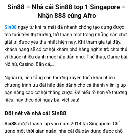
Sin88 – Nhà cái Sin88 top 1 Singapore –
Nhận 88$ cùng Afro
Sin88
ngay từ khi ra mắt đã nhanh chóng tạo dựng được
tên tuổi trên thị trường, trở thành một trong những sân chơi
giải trí được yêu thu nhất hiện nay. Khi tham gia tại đây,
khách hàng sẽ có cơ hội khám phá hàng nghìn trò chơi thú
vị thuộc nhiều danh mục hấp dẫn như: Thể thao, Game bài,
Nổ hũ, Casino, Bắn cá,…
Ngoài ra, nền tảng còn thường xuyên triển khai nhiều
chương trình ưu đãi hấp dẫn dành cho cả thành viên, giúp
bạn nâng cao cơ hội thắng cược. Để hiểu rõ hơn về thương
hiệu, hãy theo dõi ngay bài viết sau!
Đôi nét về nhà cái Sin88
Sin88
được thành lập vào năm 2014 tại Singapore. Chỉ
trong một thời gian ngắn, nhà cái đã xây dựng được chỗ