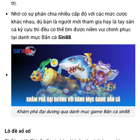
trị.
Nhờ có sự phân chia nhiều cấp độ với các mức cược
khác nhau, dù bạn là người mới tham gia hay là tay săn
cá kỳ cựu thì đều có thể tìm được niềm vui chinh phục
tại danh mục Bắn cá
Sin88
.
Khám phá đại dương qua danh mục game Bắn cá sin88
Lô đề xổ số