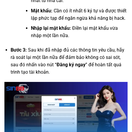
nhất từ nhà cái.
Mật khẩu:
Cần có ít nhất 6 ký tự và được thiết
lập phức tạp để ngăn ngừa khả năng bị hack.
Nhập lại mật khẩu:
Điền lại mật khẩu vừa
nhập một lần nữa.
Bước 3:
Sau khi đã nhập đủ các thông tin yêu cầu, hãy
rà soát lại một lần nữa để đảm bảo không có sai sót,
sau đó nhấn vào nút “
Đăng ký ngay
” để hoàn tất quá
trình tạo tài khoản.