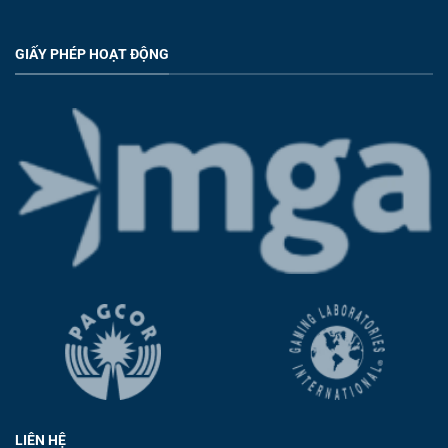
GIẤY PHÉP HOẠT ĐỘNG
LIÊN HỆ