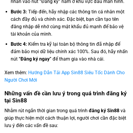
nhấn vào nút “Đăng ký” nằm ở khu vực đầu màn hình.
Bước 3:
Tiếp đến, hãy nhập các thông tin cá nhân một
cách đầy đủ và chính xác. Đặc biệt, bạn cần tạo tên
đăng nhập dễ nhớ cùng mật khẩu đủ mạnh để bảo vệ
tài khoản của mình.
Bước 4:
Kiểm tra kỹ lại toàn bộ thông tin đã nhập để
đảm bảo mọi dữ liệu chính xác 100%. Sau đó, hãy nhấn
nút “
Đăng ký ngay
” để tham gia vào nhà cái.
Xem thêm:
Hướng Dẫn Tải App Sin88 Siêu Tốc Dành Cho
Người Chơi Mới
Những vấn đề cần lưu ý trong quá trình đăng ký
tại Sin88
Nhằm rút ngắn thời gian trong quá trình
đăng ký Sin88
và
giúp thực hiện một cách thuận lợi, người chơi cần đặc biệt
lưu ý đến các vấn đề sau: