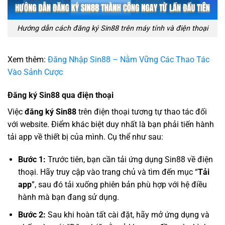
Hướng dẫn cách đăng ký Sin88 trên máy tính và điện thoại
Xem thêm:
Đăng Nhập Sin88 – Nằm Vững Các Thao Tác
Vào Sảnh Cược
Đăng ký Sin88 qua điện thoại
Việc
đăng ký Sin88
trên điện thoại tương tự thao tác đối
với website. Điểm khác biệt duy nhất là bạn phải tiến hành
tải app về thiết bị của mình. Cụ thể như sau:
Bước 1:
Trước tiên, bạn cần tải ứng dụng Sin88 về điện
thoại. Hãy truy cập vào trang chủ và tìm đến mục “
Tải
app
”, sau đó tải xuống phiên bản phù hợp với hệ điều
hành mà bạn đang sử dụng.
Bước 2:
Sau khi hoàn tất cài đặt, hãy mở ứng dụng và