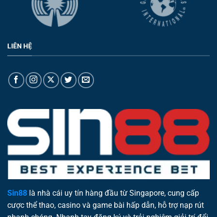
LIÊN HỆ
Sin88
là nhà cái uy tín hàng đầu từ Singapore, cung cấp
cược thể thao, casino và game bài hấp dẫn, hỗ trợ nạp rút