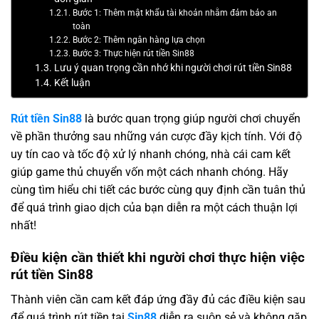
Bước 1: Thêm mật khẩu tài khoản nhằm đảm bảo an
toàn
Bước 2: Thêm ngân hàng lựa chọn
Bước 3: Thực hiện rút tiền Sin88
Lưu ý quan trọng cần nhớ khi người chơi rút tiền Sin88
Kết luận
Rút tiền Sin88
là bước quan trọng giúp người chơi chuyển
về phần thưởng sau những ván cược đầy kịch tính. Với độ
uy tín cao và tốc độ xử lý nhanh chóng, nhà cái cam kết
giúp game thủ chuyển vốn một cách nhanh chóng. Hãy
cùng tìm hiểu chi tiết các bước cùng quy định cần tuân thủ
để quá trình giao dịch của bạn diễn ra một cách thuận lợi
nhất!
Điều kiện cần thiết khi người chơi thực hiện việc
rút tiền Sin88
Thành viên cần cam kết đáp ứng đầy đủ các điều kiện sau
để quá trình
rút tiền tại
Sin88
diễn ra suôn sẻ và không gặp