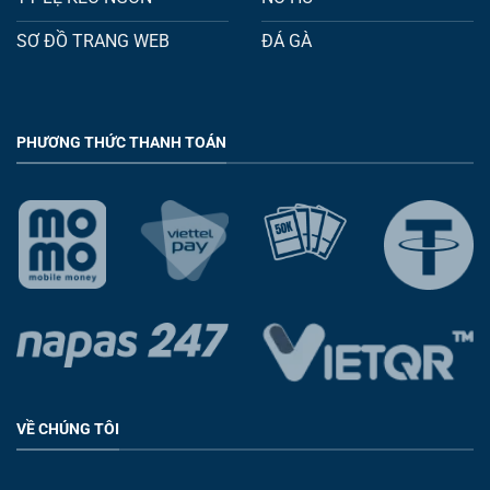
SƠ ĐỒ TRANG WEB
ĐÁ GÀ
PHƯƠNG THỨC THANH TOÁN
VỀ CHÚNG TÔI