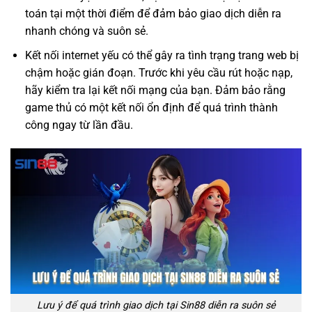
toán tại một thời điểm để đảm bảo giao dịch diễn ra
nhanh chóng và suôn sẻ.
Kết nối internet yếu có thể gây ra tình trạng trang web bị
chậm hoặc gián đoạn. Trước khi yêu cầu rút hoặc nạp,
hãy kiểm tra lại kết nối mạng của bạn. Đảm bảo rằng
game thủ có một kết nối ổn định để quá trình thành
công ngay từ lần đầu.
Lưu ý để quá trình giao dịch tại Sin88 diễn ra suôn sẻ