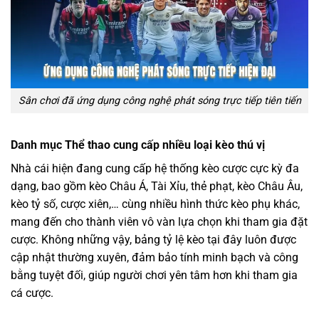
Sân chơi đã ứng dụng công nghệ phát sóng trực tiếp tiên tiến
Danh mục Thể thao cung cấp nhiều loại kèo thú vị
Nhà cái hiện đang cung cấp hệ thống kèo cược cực kỳ đa
dạng, bao gồm kèo Châu Á, Tài Xỉu, thẻ phạt, kèo Châu Âu,
kèo tỷ số, cược xiên,… cùng nhiều hình thức kèo phụ khác,
mang đến cho thành viên vô vàn lựa chọn khi tham gia đặt
cược. Không những vậy, bảng tỷ lệ kèo tại đây luôn được
cập nhật thường xuyên, đảm bảo tính minh bạch và công
bằng tuyệt đối, giúp người chơi yên tâm hơn khi tham gia
cá cược.