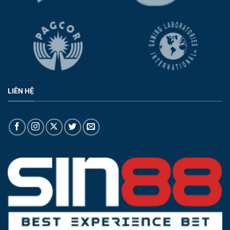
LIÊN HỆ