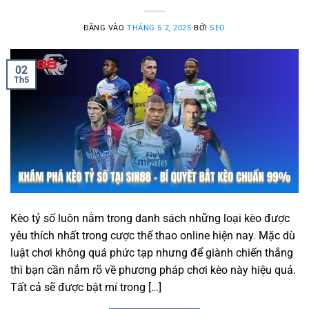
ĐĂNG VÀO
THÁNG 5 2, 2025
BỞI
SEO
02
Th5
Kèo tỷ số luôn nằm trong danh sách những loại kèo được
yêu thích nhất trong cược thể thao online hiện nay. Mặc dù
luật chơi không quá phức tạp nhưng để giành chiến thắng
thì bạn cần nắm rõ về phương pháp chơi kèo này hiệu quả.
Tất cả sẽ được bật mí trong […]