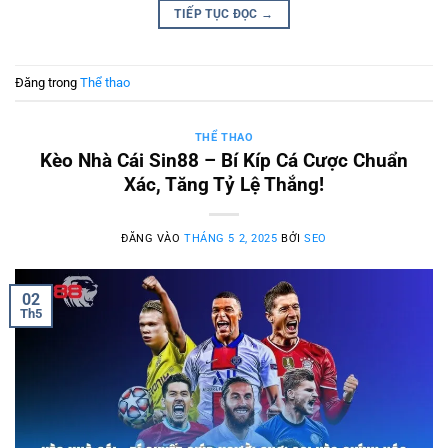
TIẾP TỤC ĐỌC
→
Đăng trong
Thể thao
THỂ THAO
Kèo Nhà Cái Sin88 – Bí Kíp Cá Cược Chuẩn
Xác, Tăng Tỷ Lệ Thắng!
ĐĂNG VÀO
THÁNG 5 2, 2025
BỞI
SEO
02
Th5