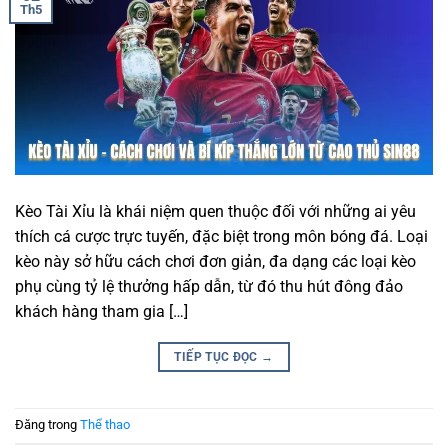
Th5
Kèo Tài Xỉu là khái niệm quen thuộc đối với những ai yêu
thích cá cược trực tuyến, đặc biệt trong môn bóng đá. Loại
kèo này sở hữu cách chơi đơn giản, đa dạng các loại kèo
phụ cùng tỷ lệ thưởng hấp dẫn, từ đó thu hút đông đảo
khách hàng tham gia […]
TIẾP TỤC ĐỌC
→
Đăng trong
Thể thao