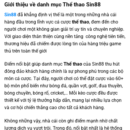
Giới thiệu về danh mục Thể thao Sin88
Sin88
đã khẳng định vị thế là một trong những nhà cái
hàng đầu trong lĩnh vực cá cược
thể thao
, đem đến cho
người chơi một không gian giải trí uy tín và chuyên nghiệp.
Với giao diện thân thiện cùng nền tảng công nghệ tiên tiến,
thương hiệu đã chiếm được lòng tin của hàng triệu game
thủ trên toàn thế giới
Điểm nổi bật giúp danh mục
Thể thao
của Sin88 thu hút
đông đảo khách hàng chính là sự phong phú trong các bộ
môn cá cược. Tại đây, người chơi có thể đặt cược vào 60+
bộ môn phổ biến như bóng đá, quần vợt, golf, đua thuyền,
bóng chuyền, bóng rổ, cricket,… Mỗi kèo cược đều được
thiết kế với tỷ lệ thưởng hấp dẫn, mang lại nhiều lựa chọn
và cơ hội chiến thắng cao cho tất cả khách hàng.
Không những vậy, nhà cái còn ghi điểm mạnh nhờ chất
lượng dịch vụ vượt trội. Trong đó, nổi bật nhất là hệ thống