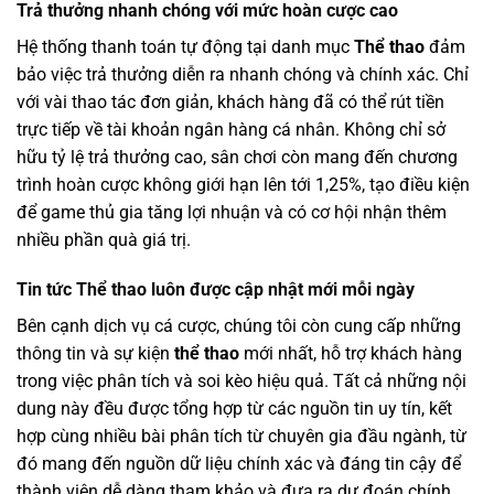
Trả thưởng nhanh chóng với mức hoàn cược cao
Hệ thống thanh toán tự động tại danh mục
Thể thao
đảm
bảo việc trả thưởng diễn ra nhanh chóng và chính xác. Chỉ
với vài thao tác đơn giản, khách hàng đã có thể rút tiền
trực tiếp về tài khoản ngân hàng cá nhân. Không chỉ sở
hữu tỷ lệ trả thưởng cao, sân chơi còn mang đến chương
trình hoàn cược không giới hạn lên tới 1,25%, tạo điều kiện
để game thủ gia tăng lợi nhuận và có cơ hội nhận thêm
nhiều phần quà giá trị.
Tin tức Thể thao luôn được cập nhật mới mỗi ngày
Bên cạnh dịch vụ cá cược, chúng tôi còn cung cấp những
thông tin và sự kiện
thể thao
mới nhất, hỗ trợ khách hàng
trong việc phân tích và soi kèo hiệu quả. Tất cả những nội
dung này đều được tổng hợp từ các nguồn tin uy tín, kết
hợp cùng nhiều bài phân tích từ chuyên gia đầu ngành, từ
đó mang đến nguồn dữ liệu chính xác và đáng tin cậy để
thành viên dễ dàng tham khảo và đưa ra dự đoán chính