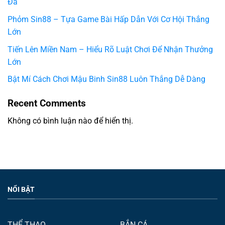
Đã
Phỏm Sin88 – Tựa Game Bài Hấp Dẫn Với Cơ Hội Thắng
Lớn
Tiến Lên Miền Nam – Hiểu Rõ Luật Chơi Để Nhận Thưởng
Lớn
Bật Mí Cách Chơi Mậu Binh Sin88 Luôn Thắng Dễ Dàng
Recent Comments
Không có bình luận nào để hiển thị.
NỔI BẬT
THỂ THAO
BẮN CÁ