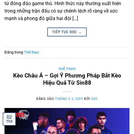
từ đông đảo game thủ. Hình thức này thường xuất hiện
trong những trận đấu có sự chênh lệch rõ ràng về sức
mạnh và phong độ giữa hai đội […]
TIẾP TỤC ĐỌC
→
Đăng trong
Thể thao
THỂ THAO
Kèo Châu Á – Gợi Ý Phương Pháp Bắt Kèo
Hiệu Quả Từ Sin88
ĐĂNG VÀO
THÁNG 5 2, 2025
BỞI
SEO
02
Th5