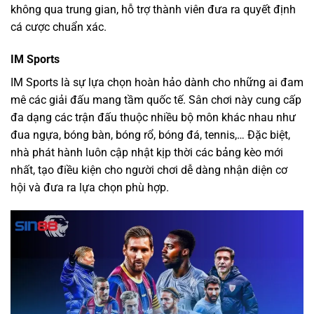
không qua trung gian, hỗ trợ thành viên đưa ra quyết định
cá cược chuẩn xác.
IM Sports
IM Sports là sự lựa chọn hoàn hảo dành cho những ai đam
mê các giải đấu mang tầm quốc tế. Sân chơi này cung cấp
đa dạng các trận đấu thuộc nhiều bộ môn khác nhau như
đua ngựa, bóng bàn, bóng rổ, bóng đá, tennis,… Đặc biệt,
nhà phát hành luôn cập nhật kịp thời các bảng kèo mới
nhất, tạo điều kiện cho người chơi dễ dàng nhận diện cơ
hội và đưa ra lựa chọn phù hợp.