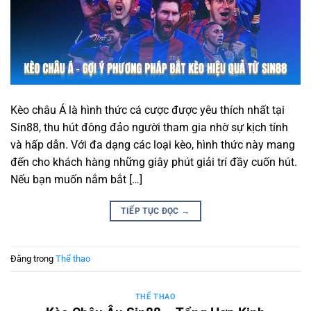
Kèo châu Á là hình thức cá cược được yêu thích nhất tại
Sin88, thu hút đông đảo người tham gia nhờ sự kịch tính
và hấp dẫn. Với đa dạng các loại kèo, hình thức này mang
đến cho khách hàng những giây phút giải trí đầy cuốn hút.
Nếu bạn muốn nắm bắt […]
TIẾP TỤC ĐỌC
→
Đăng trong
Thể thao
THỂ THAO