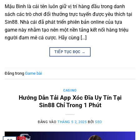
Mậu Binh là cái tên luôn giữ vị trí hàng đầu trong danh
sách các trò chơi đổi thưởng trực tuyến được yêu thích tại
Sin88. Nhà cái đã phát triển phiên bản online của tựa
game này nhằm tạo nên một nền tảng kết nối hàng triệu
người đam mê cá cược. Hãy cùng […]
TIẾP TỤC ĐỌC
→
Đăng trong
Game bài
CASINO
Hướng Dẫn Tải App Xóc Đĩa Uy Tín Tại
Sin88 Chỉ Trong 1 Phút
ĐĂNG VÀO
THÁNG 5 2, 2025
BỞI
SEO