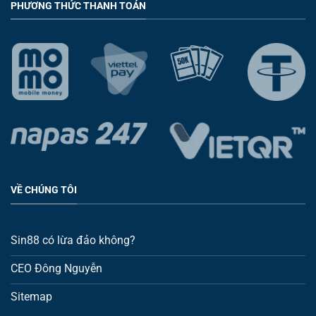
PHƯƠNG THỨC THANH TOÁN
VỀ CHÚNG TÔI
Sin88 có lừa đảo không?
CEO Đông Nguyễn
Sitemap