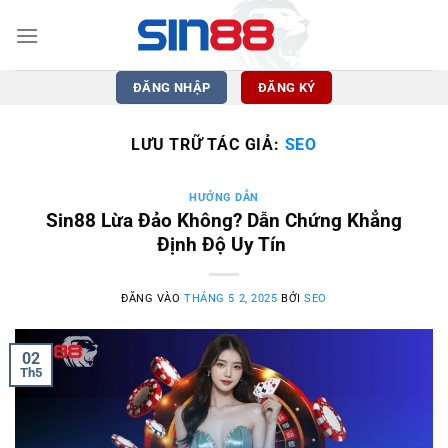
Bỏ
qua
nội
dung
ĐĂNG NHẬP
ĐĂNG KÝ
LƯU TRỮ TÁC GIẢ:
SEO
HƯỚNG DẪN
Sin88 Lừa Đảo Không? Dẫn Chứng Khẳng
Định Độ Uy Tín
ĐĂNG VÀO
THÁNG 5 2, 2025
BỞI
SEO
02
Th5