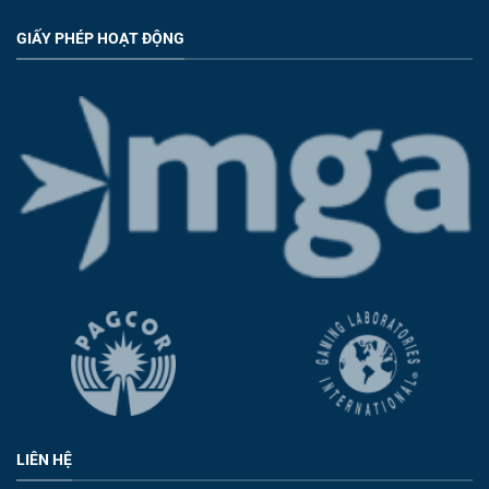
GIẤY PHÉP HOẠT ĐỘNG
LIÊN HỆ