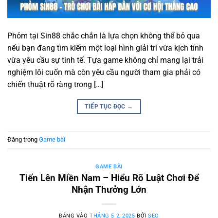
Phỏm tại Sin88 chắc chắn là lựa chọn không thể bỏ qua
nếu bạn đang tìm kiếm một loại hình giải trí vừa kịch tính
vừa yêu cầu sự tinh tế. Tựa game không chỉ mang lại trải
nghiệm lôi cuốn mà còn yêu cầu người tham gia phải có
chiến thuật rõ ràng trong […]
TIẾP TỤC ĐỌC
→
Đăng trong
Game bài
GAME BÀI
Tiến Lên Miền Nam – Hiểu Rõ Luật Chơi Để
Nhận Thưởng Lớn
ĐĂNG VÀO
THÁNG 5 2, 2025
BỞI
SEO