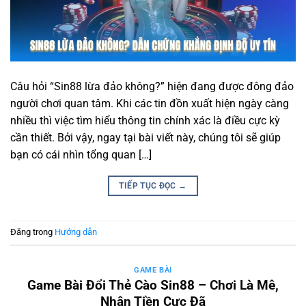
Câu hỏi “Sin88 lừa đảo không?” hiện đang được đông đảo
người chơi quan tâm. Khi các tin đồn xuất hiện ngày càng
nhiều thì việc tìm hiểu thông tin chính xác là điều cực kỳ
cần thiết. Bởi vậy, ngay tại bài viết này, chúng tôi sẽ giúp
bạn có cái nhìn tổng quan […]
TIẾP TỤC ĐỌC
→
Đăng trong
Hướng dẫn
GAME BÀI
Game Bài Đổi Thẻ Cào Sin88 – Chơi Là Mê,
Nhận Tiền Cực Đã