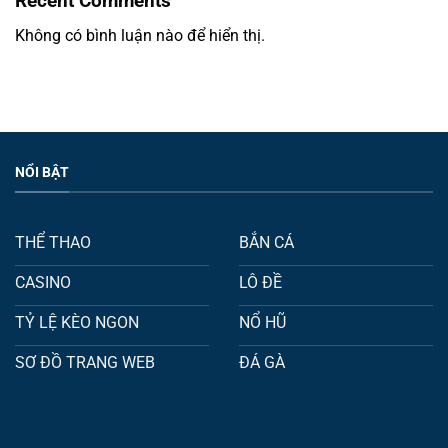
Recent Comments
Không có bình luận nào để hiển thị.
NỔI BẬT
THỂ THAO
BẮN CÁ
CASINO
LÔ ĐỀ
TỶ LỆ KÈO NGON
NỔ HŨ
SƠ ĐỒ TRANG WEB
ĐÁ GÀ