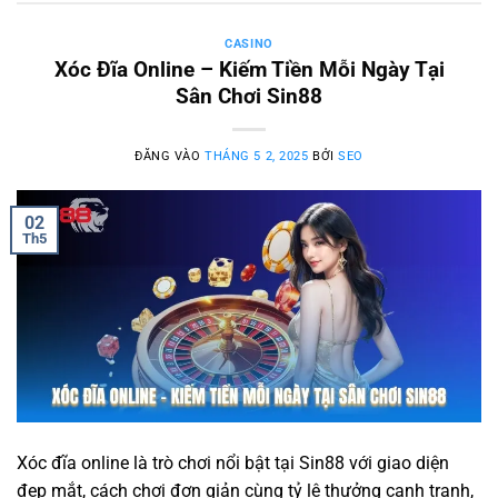
CASINO
Xóc Đĩa Online – Kiếm Tiền Mỗi Ngày Tại
Sân Chơi Sin88
ĐĂNG VÀO
THÁNG 5 2, 2025
BỞI
SEO
02
Th5
Xóc đĩa online là trò chơi nổi bật tại Sin88 với giao diện
đẹp mắt, cách chơi đơn giản cùng tỷ lệ thưởng cạnh tranh,