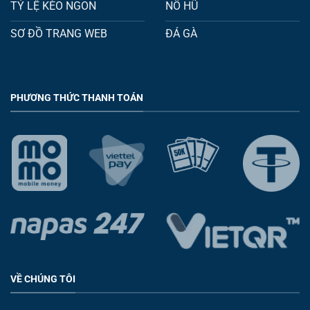
TỶ LỆ KÈO NGON
NỔ HŨ
SƠ ĐỒ TRANG WEB
ĐÁ GÀ
PHƯƠNG THỨC THANH TOÁN
VỀ CHÚNG TÔI