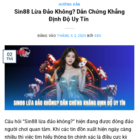
HƯỚNG DẪN
Sin88 Lừa Đảo Không? Dẫn Chứng Khẳng
Định Độ Uy Tín
ĐĂNG VÀO
THÁNG 5 2, 2025
BỞI
SEO
02
Th5
Câu hỏi “Sin88 lừa đảo không?” hiện đang được đông đảo
người chơi quan tâm. Khi các tin đồn xuất hiện ngày càng
nhiều thì việc tìm hiểu thông tin chính xác là điều cực kỳ