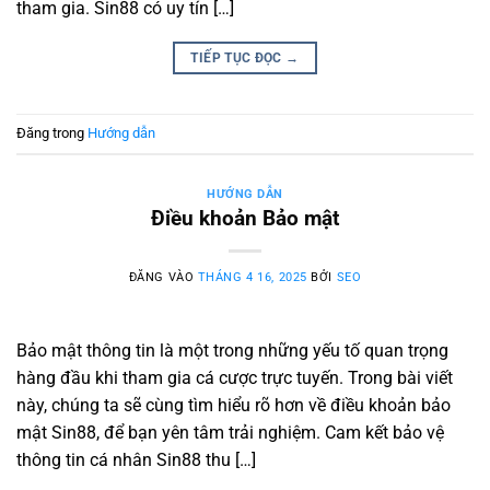
tham gia. Sin88 có uy tín […]
TIẾP TỤC ĐỌC
→
Đăng trong
Hướng dẫn
HƯỚNG DẪN
Điều khoản Bảo mật
ĐĂNG VÀO
THÁNG 4 16, 2025
BỞI
SEO
Bảo mật thông tin là một trong những yếu tố quan trọng
hàng đầu khi tham gia cá cược trực tuyến. Trong bài viết
này, chúng ta sẽ cùng tìm hiểu rõ hơn về điều khoản bảo
mật Sin88, để bạn yên tâm trải nghiệm. Cam kết bảo vệ
thông tin cá nhân Sin88 thu […]