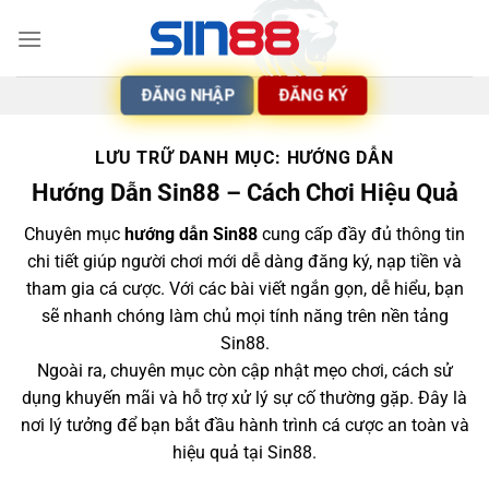
Bỏ
qua
nội
dung
ĐĂNG NHẬP
ĐĂNG KÝ
LƯU TRỮ DANH MỤC:
HƯỚNG DẪN
Hướng Dẫn Sin88 – Cách Chơi Hiệu Quả
Chuyên mục
hướng dẫn Sin88
cung cấp đầy đủ thông tin
chi tiết giúp người chơi mới dễ dàng đăng ký, nạp tiền và
tham gia cá cược. Với các bài viết ngắn gọn, dễ hiểu, bạn
sẽ nhanh chóng làm chủ mọi tính năng trên nền tảng
Sin88.
Ngoài ra, chuyên mục còn cập nhật mẹo chơi, cách sử
dụng khuyến mãi và hỗ trợ xử lý sự cố thường gặp. Đây là
nơi lý tưởng để bạn bắt đầu hành trình cá cược an toàn và
hiệu quả tại Sin88.