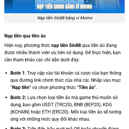
Nạp tiền Sin88 bằng ví Momo
Nạp tiền qua tiền ảo
Hiện nay, phương thức
nạp tiền Sin88
qua tiền ảo đang
được nhiều thành viên ưu tiên sử dụng. Để thực hiện, bạn
cần tham khảo các chỉ dẫn dưới đây:
Bước 1
: Truy cập vào tài khoản cá cược của bạn thông
qua đường link chính thức của nhà cái. Nhấp vào mục
“
Nạp tiền
” và chọn phương thức “
Tiền ảo
”.
Bước 2:
Lựa chọn loại tiền ảo mà game thủ muốn sử
dụng, bao gồm USDT (TRC20), BNB (BEP20), KDG
(KCHAIN) hoặc ETH (ERC20). Mỗi loại tiền ảo sẽ tương
ứng với những mức quy đổi khác nhau.
Bước 3:
Tiếp đến, hãy quét mã QR hoặc chuyển đúng