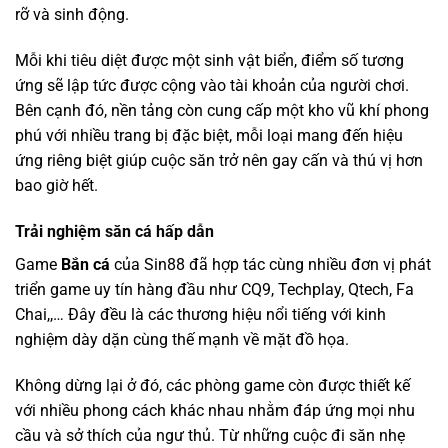
rỡ và sinh động.
Mỗi khi tiêu diệt được một sinh vật biển, điểm số tương
ứng sẽ lập tức được cộng vào tài khoản của người chơi.
Bên cạnh đó, nền tảng còn cung cấp một kho vũ khí phong
phú với nhiều trang bị đặc biệt, mỗi loại mang đến hiệu
ứng riêng biệt giúp cuộc săn trở nên gay cấn và thú vị hơn
bao giờ hết.
Trải nghiệm săn cá hấp dẫn
Game
Bắn cá
của Sin88 đã hợp tác cùng nhiều đơn vị phát
triển game uy tín hàng đầu như CQ9, Techplay, Qtech, Fa
Chai,,… Đây đều là các thương hiệu nổi tiếng với kinh
nghiệm dày dặn cùng thế mạnh về mặt đồ họa.
Không dừng lại ở đó, các phòng game còn được thiết kế
với nhiều phong cách khác nhau nhằm đáp ứng mọi nhu
cầu và sở thích của ngư thủ. Từ những cuộc đi săn nhẹ