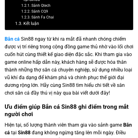
Sảnh Qtech
Sảnh CQ9
Sảnh Fa Chai
Kết luận
Bắn cá
Sin88 ngay từ khi ra mắt đã nhanh chóng chiếm
được vị trí riêng trong cộng đồng game thủ nhờ vào lối chơi
cuốn hút cùng thiết kế giao diện đặc sắc. Khi tham gia vào
game online hấp dẫn này, khách hàng sẽ được hóa thân
thành những thợ săn cá chuyên nghiệp, sử dụng nhiều loại
vũ khí đa dạng để khám phá và chinh phục thế giới đại
dương rộng lớn. Hãy cùng Sin88 tìm hiểu chi tiết về sân
chơi săn cá đầy thú vị này qua bài viết dưới đây!
Ưu điểm giúp Bắn cá Sin88 ghi điểm trong mắt
người chơi
Hiện tại, số lượng thành viên tham gia vào sảnh game
Bắn
cá
tại
Sin88
đang không ngừng tăng lên mỗi ngày. Điều