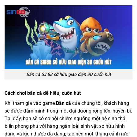
Bắn cá Sin88 sở hữu giao diện 3D cuốn hút
Cách chơi bắn cá dễ hiểu, cuốn hút
Khi tham gia vào game
Bắn cá
của chúng tôi, khách hàng
sẽ được đắm mình trong một đại dương rộng lớn, huyền bí.
Tại đây, bạn sẽ có cơ hội chiêm ngưỡng một hệ sinh thái
biển phong phú với hàng ngàn loài sinh vật sở hữu hình
dáng và kích thước đa dạng, tạo nên một khung cảnh rực