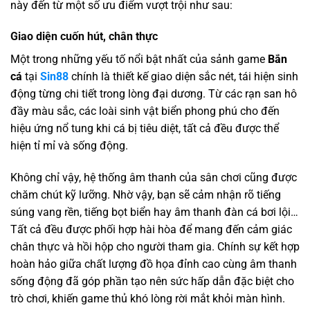
này đến từ một số ưu điểm vượt trội như sau:
Giao diện cuốn hút, chân thực
Một trong những yếu tố nổi bật nhất của sảnh game
Bắn
cá
tại
Sin88
chính là thiết kế giao diện sắc nét, tái hiện sinh
động từng chi tiết trong lòng đại dương. Từ các rạn san hô
đầy màu sắc, các loài sinh vật biển phong phú cho đến
hiệu ứng nổ tung khi cá bị tiêu diệt, tất cả đều được thể
hiện tỉ mỉ và sống động.
Không chỉ vậy, hệ thống âm thanh của sân chơi cũng được
chăm chút kỹ lưỡng. Nhờ vậy, bạn sẽ cảm nhận rõ tiếng
súng vang rền, tiếng bọt biển hay âm thanh đàn cá bơi lội…
Tất cả đều được phối hợp hài hòa để mang đến cảm giác
chân thực và hồi hộp cho người tham gia. Chính sự kết hợp
hoàn hảo giữa chất lượng đồ họa đỉnh cao cùng âm thanh
sống động đã góp phần tạo nên sức hấp dẫn đặc biệt cho
trò chơi, khiến game thủ khó lòng rời mắt khỏi màn hình.