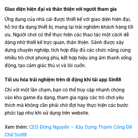
Giao diện hiện đại và thân thiện với người tham gia
Ứng dụng của nhà cái được thiết kế với giao diện hiện đại,
hỗ trợ đa dạng thiết bị, mang lại trải nghiệm khách hàng tối
ưu. Người chơi có thể thực hiện các thao tác một cách dễ
dàng nhờ thiết kế trực quan, thân thiện. Sảnh được xây
dựng chuyên nghiệp, tích hợp đầy đủ các chức năng cùng
nhiều trò chơi phong phú, kết hợp hiệu ứng âm thanh sống
động, tạo cảm giác thú vị và lôi cuốn.
Tối ưu hóa trải nghiệm trên di động khi tải app Sin88
Chỉ với một lần chạm, bạn có thể truy cập nhanh chóng
vào kho game đa dạng, tham gia ngay các trò chơi yêu
thích mà không cần phải chờ đợi hay thực hiện các bước
phức tạp như khi sử dụng trên website.
Xem thêm:
CEO Đông Nguyễn – Xây Dựng Thành Công Đế
Chế Sin88