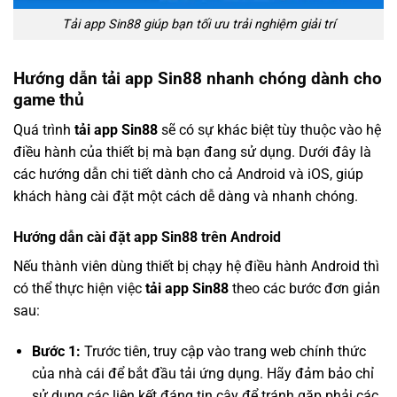
Tải app Sin88 giúp bạn tối ưu trải nghiệm giải trí
Hướng dẫn tải app Sin88 nhanh chóng dành cho
game thủ
Quá trình
tải app Sin88
sẽ có sự khác biệt tùy thuộc vào hệ
điều hành của thiết bị mà bạn đang sử dụng. Dưới đây là
các hướng dẫn chi tiết dành cho cả Android và iOS, giúp
khách hàng cài đặt một cách dễ dàng và nhanh chóng.
Hướng dẫn cài đặt app Sin88 trên Android
Nếu thành viên dùng thiết bị chạy hệ điều hành Android thì
có thể thực hiện việc
tải app Sin88
theo các bước đơn giản
sau:
Bước 1:
Trước tiên, truy cập vào trang web chính thức
của nhà cái để bắt đầu tải ứng dụng. Hãy đảm bảo chỉ
sử dụng các liên kết đáng tin cậy để tránh gặp phải các