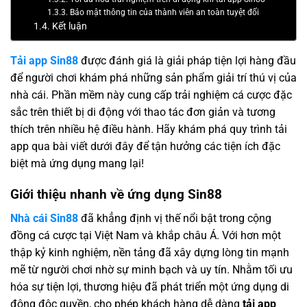
Bảo mật thông tin của thành viên an toàn tuyệt đối
Kết luận
Tải app Sin88
được đánh giá là giải pháp tiện lợi hàng đầu
để người chơi khám phá những sản phẩm giải trí thú vị của
nhà cái. Phần mềm này cung cấp trải nghiệm cá cược đặc
sắc trên thiết bị di động với thao tác đơn giản và tương
thích trên nhiều hệ điều hành. Hãy khám phá quy trình tải
app qua bài viết dưới đây để tận hưởng các tiện ích đặc
biệt mà ứng dụng mang lại!
Giới thiệu nhanh về ứng dụng Sin88
Nhà cái Sin88
đã khẳng định vị thế nổi bật trong cộng
đồng cá cược tại Việt Nam và khắp châu Á. Với hơn một
thập kỷ kinh nghiệm, nền tảng đã xây dựng lòng tin mạnh
mẽ từ người chơi nhờ sự minh bạch và uy tín. Nhằm tối ưu
hóa sự tiện lợi, thương hiệu đã phát triển một ứng dụng di
động độc quyền, cho phép khách hàng dễ dàng
tải app