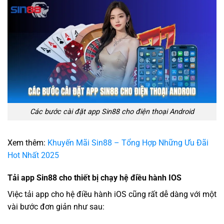
Các bước cài đặt app Sin88 cho điện thoại Android
Xem thêm:
Khuyến Mãi Sin88 – Tổng Hợp Những Ưu Đãi
Hot Nhất 2025
Tải app Sin88 cho thiết bị chạy hệ điều hành IOS
Việc tải app cho hệ điều hành iOS cũng rất dễ dàng với một
vài bước đơn giản như sau: