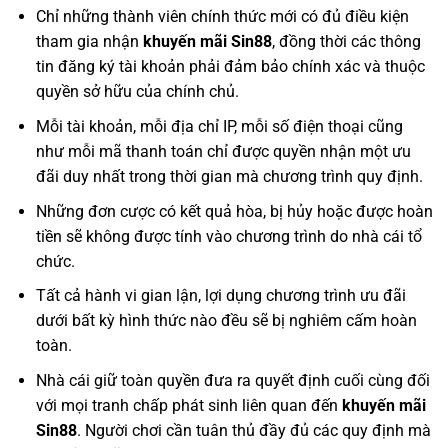
Chỉ những thành viên chính thức mới có đủ điều kiện
tham gia nhận
khuyến mãi Sin88
, đồng thời các thông
tin đăng ký tài khoản phải đảm bảo chính xác và thuộc
quyền sở hữu của chính chủ.
Mỗi tài khoản, mỗi địa chỉ IP, mỗi số điện thoại cũng
như mỗi mã thanh toán chỉ được quyền nhận một ưu
đãi duy nhất trong thời gian mà chương trình quy định.
Những đơn cược có kết quả hòa, bị hủy hoặc được hoàn
tiền sẽ không được tính vào chương trình do nhà cái tổ
chức.
Tất cả hành vi gian lận, lợi dụng chương trình ưu đãi
dưới bất kỳ hình thức nào đều sẽ bị nghiêm cấm hoàn
toàn.
Nhà cái giữ toàn quyền đưa ra quyết định cuối cùng đối
với mọi tranh chấp phát sinh liên quan đến
khuyến mãi
Sin88
. Người chơi cần tuân thủ đầy đủ các quy định mà