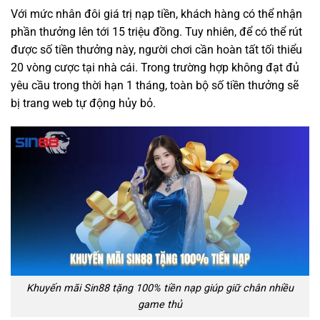
Với mức nhân đôi giá trị nạp tiền, khách hàng có thể nhận
phần thưởng lên tới 15 triệu đồng. Tuy nhiên, để có thể rút
được số tiền thưởng này, người chơi cần hoàn tất tối thiểu
20 vòng cược tại nhà cái. Trong trường hợp không đạt đủ
yêu cầu trong thời hạn 1 tháng, toàn bộ số tiền thưởng sẽ
bị trang web tự động hủy bỏ.
Khuyến mãi Sin88 tặng 100% tiền nạp giúp giữ chân nhiều
game thủ