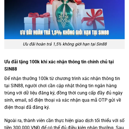
Ưu đãi hoàn trả 1,5% không giới hạn tại Sin88
Ưu đãi tặng 100k khi xác nhận thông tin chính chủ tại
SIN88
Để nhận thưởng 100k từ chương trình xác nhận thông tin
tại SIN88, người chơi cần cập nhật thông tin ngân hàng
trùng với dữ liệu đăng ký, đồng thời cung cấp đầy đủ ngày
sinh, email, số điện thoại và xác nhận qua mã OTP gửi về
điện thoại đã đăng ký.
Ngoài ra, thành viên cần thực hiện giao dịch tối thiểu với số
tiền 300.000 VNĐ để có thể đủ điều kiện nhận thưởng. Sau