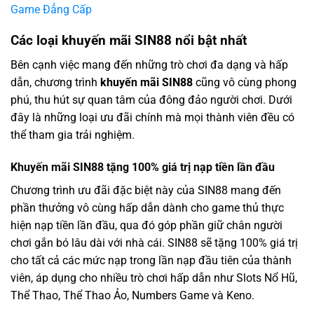
Game Đẳng Cấp
Các loại khuyến mãi SIN88 nổi bật nhất
Bên cạnh việc mang đến những trò chơi đa dạng và hấp
dẫn, chương trình
khuyến mãi SIN88
cũng vô cùng phong
phú, thu hút sự quan tâm của đông đảo người chơi. Dưới
đây là những loại ưu đãi chính mà mọi thành viên đều có
thể tham gia trải nghiệm.
Khuyến mãi SIN88 tặng 100% giá trị nạp tiền lần đầu
Chương trình ưu đãi đặc biệt này của SIN88 mang đến
phần thưởng vô cùng hấp dẫn dành cho game thủ thực
hiện nạp tiền lần đầu, qua đó góp phần giữ chân người
chơi gắn bó lâu dài với nhà cái. SIN88 sẽ tặng 100% giá trị
cho tất cả các mức nạp trong lần nạp đầu tiên của thành
viên, áp dụng cho nhiều trò chơi hấp dẫn như Slots Nổ Hũ,
Thể Thao, Thể Thao Ảo, Numbers Game và Keno.