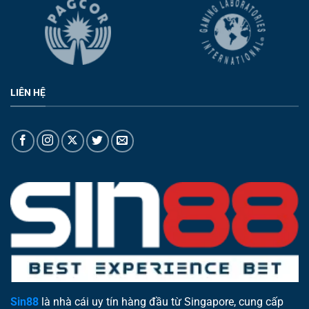
LIÊN HỆ
Sin88
là nhà cái uy tín hàng đầu từ Singapore, cung cấp