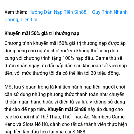
Xem thêm:
Hướng Dẫn Nạp Tiền Sin88 – Quy Trình Nhanh
Chóng, Tiện Lợi
Khuyến mãi 50% giá trị thưởng nạp
Chương trình khuyến mãi 50% giá trị thưởng nạp được áp
dụng riêng cho người chơi mới và không thể cộng dồn
cùng với chương trình tặng 100% nạp đầu. Game thủ sẽ
được nhận ngay ưu đãi hấp dẫn sau khi hoàn tất việc nạp
tiền, với mức thưởng tối đa có thể lên tới 20 triệu đồng.
Một lưu ý quan trọng là khi tiến hành nạp tiền, người chơi
cần sử dụng những phương thức thanh toán như chuyển
khoản ngân hàng hoặc ví điện tử và lưu ý không sử dụng
thẻ cào để nạp tiền
. Khuyến mãi Sin88
này áp dụng cho
các trò chơi như Thể Thao, Thể Thao Ảo, Numbers Game,
Keno và Slots Nổ Hũ, dành cho tất cả thành viên thực hiện
nạp tiền lần đầu tiên tại nhà cái SIN88.