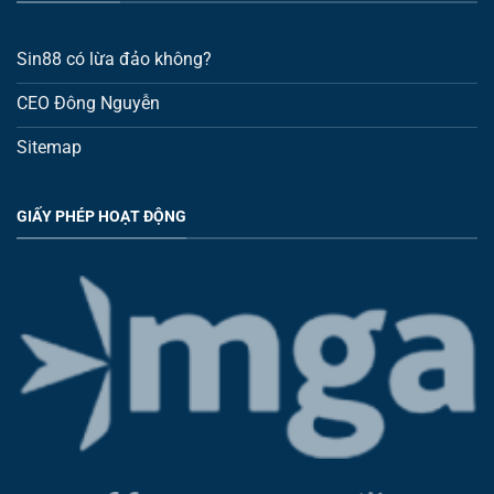
Sin88 có lừa đảo không?
CEO Đông Nguyễn
Sitemap
GIẤY PHÉP HOẠT ĐỘNG