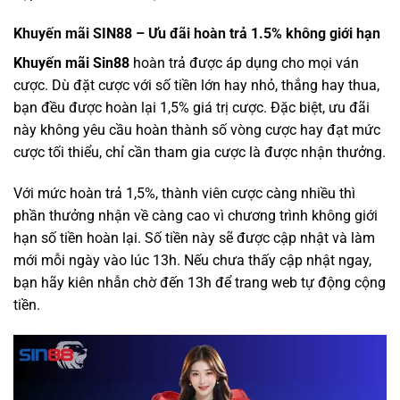
Khuyến mãi SIN88 – Ưu đãi hoàn trả 1.5% không giới hạn
Khuyến mãi Sin88
hoàn trả được áp dụng cho mọi ván
cược. Dù đặt cược với số tiền lớn hay nhỏ, thắng hay thua,
bạn đều được hoàn lại 1,5% giá trị cược. Đặc biệt, ưu đãi
này không yêu cầu hoàn thành số vòng cược hay đạt mức
cược tối thiểu, chỉ cần tham gia cược là được nhận thưởng.
Với mức hoàn trả 1,5%, thành viên cược càng nhiều thì
phần thưởng nhận về càng cao vì chương trình không giới
hạn số tiền hoàn lại. Số tiền này sẽ được cập nhật và làm
mới mỗi ngày vào lúc 13h. Nếu chưa thấy cập nhật ngay,
bạn hãy kiên nhẫn chờ đến 13h để trang web tự động cộng
tiền.