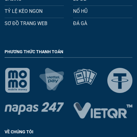
TỶ LỆ KÈO NGON
NỔ HŨ
SƠ ĐỒ TRANG WEB
ĐÁ GÀ
PHƯƠNG THỨC THANH TOÁN
VỀ CHÚNG TÔI