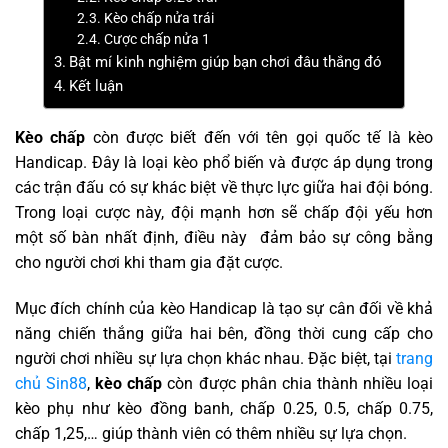
Kèo chấp nửa trái
Cược chấp nửa 1
Bật mí kinh nghiệm giúp bạn chơi đâu thắng đó
Kết luận
Kèo chấp
còn được biết đến với tên gọi quốc tế là kèo
Handicap. Đây là loại kèo phổ biến và được áp dụng trong
các trận đấu có sự khác biệt về thực lực giữa hai đội bóng.
Trong loại cược này, đội mạnh hơn sẽ chấp đội yếu hơn
một số bàn nhất định, điều này đảm bảo sự công bằng
cho người chơi khi tham gia đặt cược.
Mục đích chính của kèo Handicap là tạo sự cân đối về khả
năng chiến thắng giữa hai bên, đồng thời cung cấp cho
người chơi nhiều sự lựa chọn khác nhau. Đặc biệt, tại
trang
chủ Sin88
,
kèo chấp
còn được phân chia thành nhiều loại
kèo phụ như kèo đồng banh, chấp 0.25, 0.5, chấp 0.75,
chấp 1,25,… giúp thành viên có thêm nhiều sự lựa chọn.