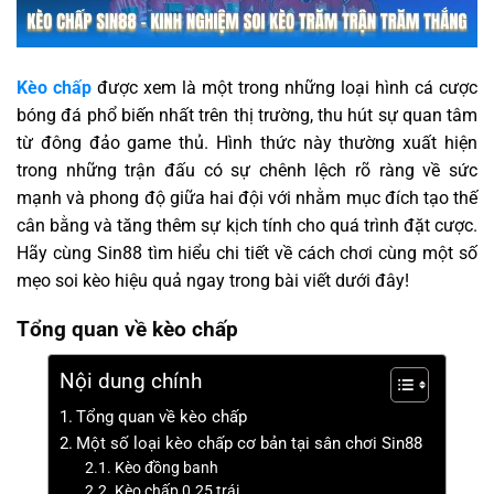
Kèo chấp
được xem là một trong những loại hình cá cược
bóng đá phổ biến nhất trên thị trường, thu hút sự quan tâm
từ đông đảo game thủ. Hình thức này thường xuất hiện
trong những trận đấu có sự chênh lệch rõ ràng về sức
mạnh và phong độ giữa hai đội với nhằm mục đích tạo thế
cân bằng và tăng thêm sự kịch tính cho quá trình đặt cược.
Hãy cùng Sin88 tìm hiểu chi tiết về cách chơi cùng một số
mẹo soi kèo hiệu quả ngay trong bài viết dưới đây!
Tổng quan về kèo chấp
Nội dung chính
Tổng quan về kèo chấp
Một số loại kèo chấp cơ bản tại sân chơi Sin88
Kèo đồng banh
Kèo chấp 0.25 trái