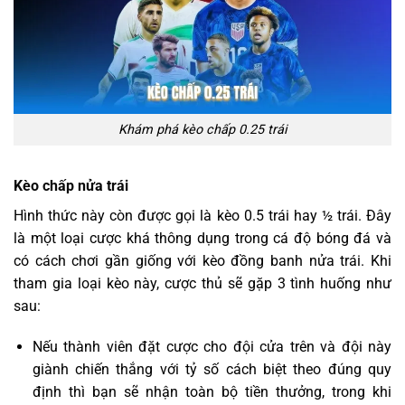
Khám phá kèo chấp 0.25 trái
Kèo chấp nửa trái
Hình thức này còn được gọi là kèo 0.5 trái hay ½ trái. Đây
là một loại cược khá thông dụng trong cá độ bóng đá và
có cách chơi gần giống với kèo đồng banh nửa trái. Khi
tham gia loại kèo này, cược thủ sẽ gặp 3 tình huống như
sau:
Nếu thành viên đặt cược cho đội cửa trên và đội này
giành chiến thắng với tỷ số cách biệt theo đúng quy
định thì bạn sẽ nhận toàn bộ tiền thưởng, trong khi