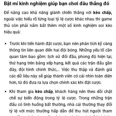
Bật mí kinh nghiệm giúp bạn chơi đâu thắng đó
Để nâng cao khả năng giành chiến thắng với
kèo chấp,
ngoài việc hiểu rõ từng loại tỷ lệ cược khác nhau thì game
thủ còn phải nắm bắt thêm một số kinh nghiệm soi kèo
hiệu quả:
Trước khi tiến hành đặt cược, bạn nên phân tích kỹ càng
thông tin liên quan đến hai đội bóng. Những yếu tố cần
quan tâm bao gồm: lịch sử đối đầu, phong độ hiện tại,
thứ hạng trên bảng xếp hạng, kết quả các trận đấu gần
đây, đội hình chính thức,… Việc thu thập và đánh giá
các dữ liệu này sẽ giúp thành viên có cái nhìn toàn diện
hơn, từ đó đưa ra lựa chọn chính xác khi đặt cược.
Khi tham gia
kèo chấp
, khách hàng nên theo dõi chặt
chẽ sự biến động trong tỷ lệ cược. Trong những trận
đấu có tình huống bất thường, nhà cái thường thay đổi
tỷ lệ với mức thưởng hấp dẫn để thu hút người tham