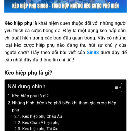
Kèo hiệp phụ
là khái niệm quen thuộc đối với những người
yêu thích cá cược bóng đá. Đây là một dạng kèo hấp dẫn,
chỉ xuất hiện trong các trận đấu quan trọng. Vậy có những
loại kèo cược hiệp phụ nào đang thu hút sự chú ý của
người chơi? Hãy theo dõi bài viết của
Sin88
dưới đây để
cập nhật đầy đủ thông tin chi tiết!
Kèo hiệp phụ là gì?
Nội dung chính
Kèo hiệp phụ là gì?
Những hình thức kèo phổ biến khi tham gia cược hiệp
phụ
Kèo hiệp phụ Châu Âu
Kèo Châu Á hiệp phụ
Kèo hiệp phụ Tài Xỉu