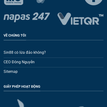
VỀ CHÚNG TÔI
Sin88 có lừa đảo không?
CEO Đông Nguyễn
Sitemap
GIẤY PHÉP HOẠT ĐỘNG