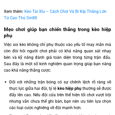
Xem thêm:
Kèo Tài Xỉu – Cách Chơi Và Bí Kíp Thắng Lớn
Từ Cao Thủ Sin88
Mẹo chơi giúp bạn chiến thắng trong kèo hiệp
phụ
Việc soi kèo không chỉ phụ thuộc vào yếu tố may mắn mà
còn đòi hỏi người chơi phải có khả năng quan sát nhạy
bén và kỹ năng đánh giá toàn diện trong từng trận đấu.
Sau đây là một số kinh nghiệm quan trọng giúp bạn nâng
cao khả năng thắng cược:
Đối với những trận bóng có sự chênh lệch rõ ràng về
thực lực giữa hai đội, tỷ lệ
kèo hiệp phụ
thường sẽ được
đẩy lên cao. Nếu đội cửa trên thể hiện lối chơi vượt trội
nhưng vẫn chưa thể ghi bàn, bạn nên ưu tiên lựa chọn
các loại cược nghiêng về đội mạnh hơn.