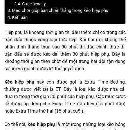
Cược penalty
Mẹo chơi giúp bạn chiến thắng trong kèo hiệp phụ
Kết luận
Hiệp phụ là khoảng thời gian thi đấu thêm chỉ có trong các
trận đấu thuộc vòng loại trực tiếp. Khi hai đội không thể
phân định thắng thua sau 90 phút thi đấu chính thức thì
trận đấu sẽ được kéo dài thêm 30 phút hiệp phụ. Đây là
khoảng thời gian then chốt để một trong hai đội tận dụng
cơ hội và giành được lợi thế quyết định.
Kèo hiệp phụ
hay còn được gọi là Extra Time Betting,
thường được viết tắt là ET. Đây là loại kèo được nhà cái
đưa ra trong thời gian 30 phút của hiệp phụ. Các mức cược
sẽ được áp dụng cho Extra Time đầu tiên (15 phút đầu)
hoặc Extra Time thứ hai (15 phút cuối).
Có thể nói,
kèo hiệp phụ
là một trong những loại kèo bóng