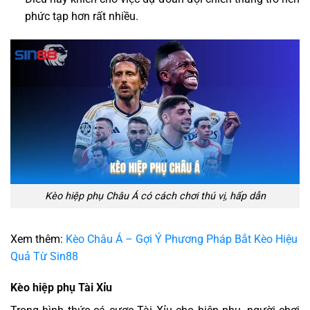
phức tạp hơn rất nhiều.
Kèo hiệp phụ Châu Á có cách chơi thú vị, hấp dẫn
Xem thêm:
Kèo Châu Á – Gợi Ý Phương Pháp Bắt Kèo Hiệu
Quả Từ Sin88
Kèo hiệp phụ Tài Xỉu