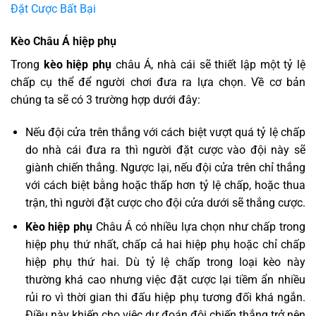
Đặt Cược Bất Bại
Kèo Châu Á hiệp phụ
Trong
kèo hiệp phụ
châu Á, nhà cái sẽ thiết lập một tỷ lệ
chấp cụ thể để người chơi đưa ra lựa chọn. Về cơ bản
chúng ta sẽ có 3 trường hợp dưới đây:
Nếu đội cửa trên thắng với cách biệt vượt quá tỷ lệ chấp
do nhà cái đưa ra thì người đặt cược vào đội này sẽ
giành chiến thắng. Ngược lại, nếu đội cửa trên chỉ thắng
với cách biệt bằng hoặc thấp hơn tỷ lệ chấp, hoặc thua
trận, thì người đặt cược cho đội cửa dưới sẽ thắng cược.
Kèo hiệp phụ
Châu Á có nhiều lựa chọn như chấp trong
hiệp phụ thứ nhất, chấp cả hai hiệp phụ hoặc chỉ chấp
hiệp phụ thứ hai. Dù tỷ lệ chấp trong loại kèo này
thường khá cao nhưng việc đặt cược lại tiềm ẩn nhiều
rủi ro vì thời gian thi đấu hiệp phụ tương đối khá ngắn.
Điều này khiến cho việc dự đoán đội chiến thắng trở nên