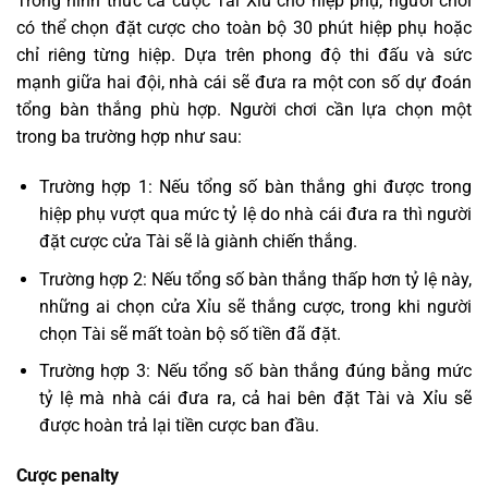
Trong hình thức cá cược Tài Xỉu cho hiệp phụ, người chơi
có thể chọn đặt cược cho toàn bộ 30 phút hiệp phụ hoặc
chỉ riêng từng hiệp. Dựa trên phong độ thi đấu và sức
mạnh giữa hai đội, nhà cái sẽ đưa ra một con số dự đoán
tổng bàn thắng phù hợp. Người chơi cần lựa chọn một
trong ba trường hợp như sau:
Trường hợp 1: Nếu tổng số bàn thắng ghi được trong
hiệp phụ vượt qua mức tỷ lệ do nhà cái đưa ra thì người
đặt cược cửa Tài sẽ là giành chiến thắng.
Trường hợp 2: Nếu tổng số bàn thắng thấp hơn tỷ lệ này,
những ai chọn cửa Xỉu sẽ thắng cược, trong khi người
chọn Tài sẽ mất toàn bộ số tiền đã đặt.
Trường hợp 3: Nếu tổng số bàn thắng đúng bằng mức
tỷ lệ mà nhà cái đưa ra, cả hai bên đặt Tài và Xỉu sẽ
được hoàn trả lại tiền cược ban đầu.
Cược penalty