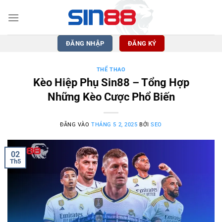
Bỏ
qua
nội
dung
ĐĂNG NHẬP
ĐĂNG KÝ
THỂ THAO
Kèo Hiệp Phụ Sin88 – Tổng Hợp
Những Kèo Cược Phổ Biến
ĐĂNG VÀO
THÁNG 5 2, 2025
BỞI
SEO
02
Th5